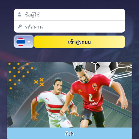
เข้าสู่ระบบ
กีฬา